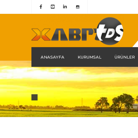
ANASAYFA
KURUMSAL
ÜRÜNLER
Hakkımızda
Tarihçemiz
Misyon & Vizyon
Grup Şirketlerimiz
Kalite Belgelerimiz
Politika ve Liderlik