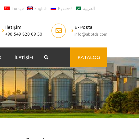
Türkçe
English
Русский
العربية
İletişim
E-Posta
+90 549 820 09 50
info@abptds.com
KATALOG
G
İLETIŞIM
Search
Home
Silo Companies