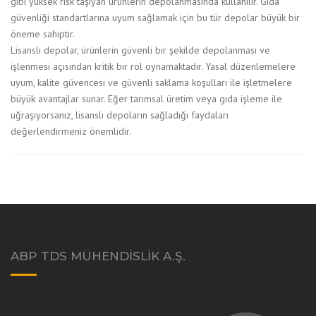
gibi yüksek risk taşıyan ürünlerin depolanmasında kullanılır. Gıda
güvenliği standartlarına uyum sağlamak için bu tür depolar büyük bir
öneme sahiptir.
Lisanslı depolar, ürünlerin güvenli bir şekilde depolanması ve
işlenmesi açısından kritik bir rol oynamaktadır. Yasal düzenlemelere
uyum, kalite güvencesi ve güvenli saklama koşulları ile işletmelere
büyük avantajlar sunar. Eğer tarımsal üretim veya gıda işleme ile
uğraşıyorsanız, lisanslı depoların sağladığı faydaları
değerlendirmeniz önemlidir.
ABP TDS MÜHENDISLIK A.Ş.