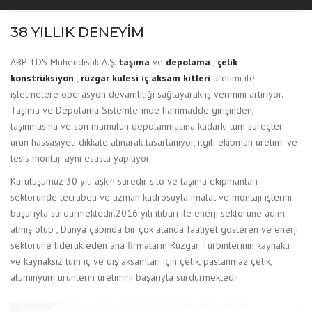
38 YILLIK DENEYİM
ABP TDS Mühendislik A.Ş.
taşıma
ve
depolama
,
çelik
konstrüksiyon
,
rüzgar kulesi iç aksam kitleri
üretimi ile
işletmelere operasyon devamlılığı sağlayarak iş verimini artırıyor.
Taşıma ve Depolama Sistemlerinde hammadde girişinden,
taşınmasına ve son mamulün depolanmasına kadarki tüm süreçler
ürün hassasiyeti dikkate alınarak tasarlanıyor, ilgili ekipman üretimi ve
tesis montajı aynı esasta yapılıyor.
Kuruluşumuz 30 yılı aşkın süredir silo ve taşıma ekipmanları
sektöründe tecrübeli ve uzman kadrosuyla imalat ve montajı işlerini
başarıyla sürdürmektedir.2016 yılı itibari ile enerji sektörüne adım
atmış olup , Dünya çapında bir çok alanda faaliyet gösteren ve enerji
sektörüne liderlik eden ana firmaların Rüzgar Türbinlerinin kaynaklı
ve kaynaksız tüm iç ve dış aksamları için çelik, paslanmaz çelik,
alüminyum ürünlerin üretimini başarıyla sürdürmektedir.