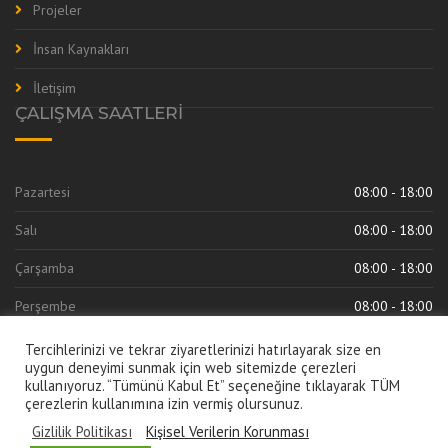
Projeler
İnsan Kaynakları
İletişim
ÇALIŞMA SAATLERI
Pazartesi
08:00 - 18:00
Salı
08:00 - 18:00
Çarşamba
08:00 - 18:00
Perşembe
08:00 - 18:00
Cuma
08:00 - 18:00
Tercihlerinizi ve tekrar ziyaretlerinizi hatırlayarak size en
uygun deneyimi sunmak için web sitemizde çerezleri
kullanıyoruz. “Tümünü Kabul Et” seçeneğine tıklayarak TÜM
çerezlerin kullanımına izin vermiş olursunuz.
Gizlilik Politikası
Kişisel Verilerin Korunması