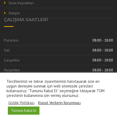
İnsan Kaynakları
İletişim
ÇALIŞMA SAATLERI
Pazartesi
08:00 - 18:00
Salı
08:00 - 18:00
Çarşamba
08:00 - 18:00
Perşembe
08:00 - 18:00
Cuma
08:00 - 18:00
Tercihlerinizi ve tekrar ziyaretlerinizi hatırlayarak size en
uygun deneyimi sunmak için web sitemizde çerezleri
kullanıyoruz. “Tümünü Kabul Et” seçeneğine tıklayarak TÜM
çerezlerin kullanımına izin vermiş olursunuz.
Gizlilik Politikası
Kişisel Verilerin Korunması
Türkçe
English
Русский
العربية
Tümünü Kabul Et