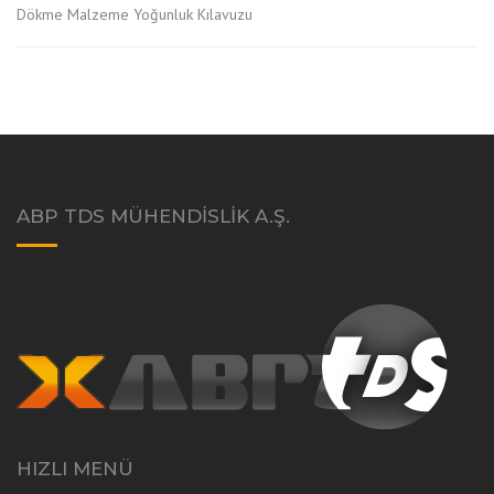
Dökme Malzeme Yoğunluk Kılavuzu
ABP TDS MÜHENDISLIK A.Ş.
HIZLI MENÜ