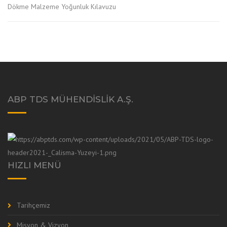
Dökme Malzeme Yoğunluk Kılavuzu
ABP TDS MÜHENDISLIK A.Ş.
HIZLI MENÜ
Tarihçemiz
Misyon & Vizyon