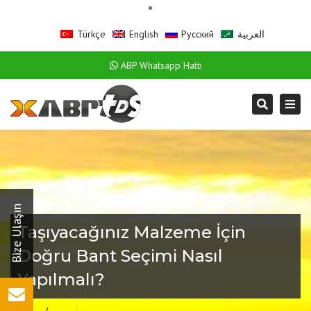
Türkçe
English
Русский
العربية
ABP Whatsapp Hattı
Togg
Search
navi
Taşıyacağınız Malzeme İçin
Doğru Bant Seçimi Nasıl
Yapılmalı?