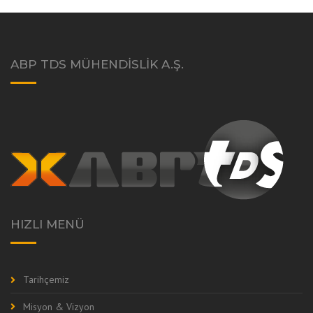
ABP TDS MÜHENDISLIK A.Ş.
HIZLI MENÜ
Tarihçemiz
Misyon & Vizyon