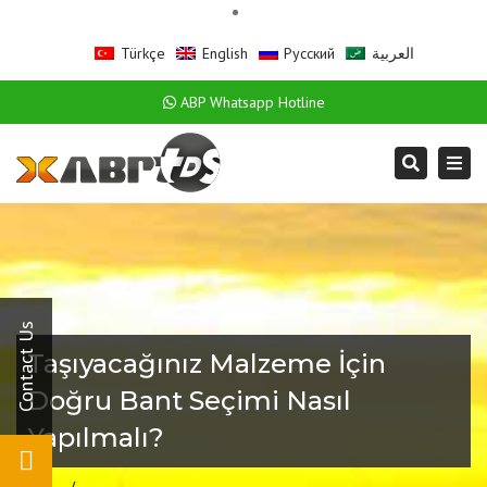
Türkçe
English
Русский
العربية
ABP Whatsapp Hotline
Togg
Search
navi
Taşıyacağınız Malzeme İçin
Doğru Bant Seçimi Nasıl
Yapılmalı?