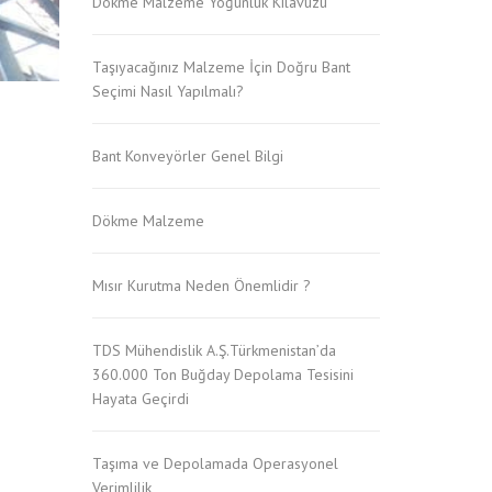
Dökme Malzeme Yoğunluk Kılavuzu
Taşıyacağınız Malzeme İçin Doğru Bant
Seçimi Nasıl Yapılmalı?
Bant Konveyörler Genel Bilgi
Dökme Malzeme
Mısır Kurutma Neden Önemlidir ?
TDS Mühendislik A.Ş.Türkmenistan’da
360.000 Ton Buğday Depolama Tesisini
Hayata Geçirdi
Taşıma ve Depolamada Operasyonel
Verimlilik