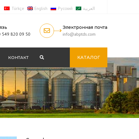
Türkçe
English
Русский
العربية
язь
Электронная почта
 549 820 09 50
info@abptds.com
КАТАЛОГ
КОНТАКТ
Search
Home
стальная конструкция