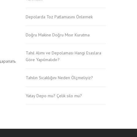
Depolarda Toz Patlamasını Önlemek
Doğru Makine Doğru Mısır Kurutma
Tahıl Alımı ve Depolaması Hangi Esaslara
Göre Yapılmalıdır?
царапать
Tahılın Sıcaklığını Neden Ölçmeliyiz?
Yatay Depo mu? Çelik silo mu?