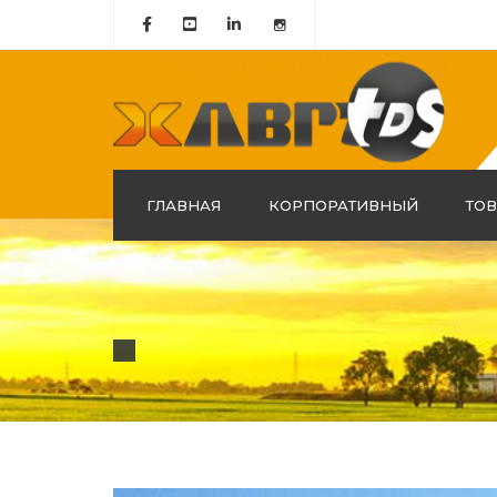
ГЛАВНАЯ
КОРПОРАТИВНЫЙ
ТО
о нас
История
Миссия и Видение
Наша группа компаний
сертификация качества
Наша Политика в Области