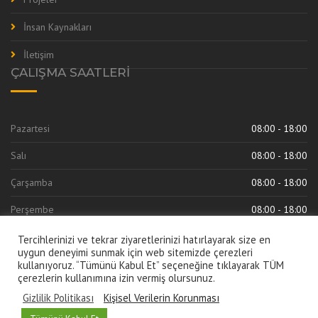
İnsan Kaynakları
İletişim
ÇALIŞMA SAATLERI
Pazartesi
08:00 - 18:00
Salı
08:00 - 18:00
Çarşamba
08:00 - 18:00
Perşembe
08:00 - 18:00
Cuma
08:00 - 18:00
Tercihlerinizi ve tekrar ziyaretlerinizi hatırlayarak size en
uygun deneyimi sunmak için web sitemizde çerezleri
kullanıyoruz. “Tümünü Kabul Et” seçeneğine tıklayarak TÜM
çerezlerin kullanımına izin vermiş olursunuz.
Gizlilik Politikası
Kişisel Verilerin Korunması
Türkçe
English
Русский
العربية