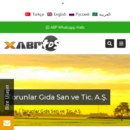
Türkçe
English
Русский
العربية
ABP Whatsapp Hattı
Togg
Search
navi
Torunlar Gıda San ve Tic. A.Ş.
Home
Torunlar Gıda San ve Tic. A.Ş.