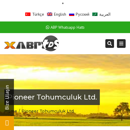
Türkçe
English
Русский
العربية
ABP Whatsapp Hattı
Togg
Search
navi
Pioneer Tohumculuk Ltd.
Home
Pioneer Tohumculuk Ltd.