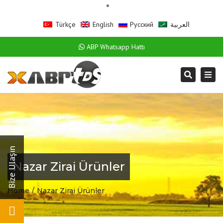
Türkçe
English
Русский
العربية
ABP Whatsapp Hattı
Togg
Search
navi
Nazar Zirai Ürünler
Home
Nazar Zirai Ürünler