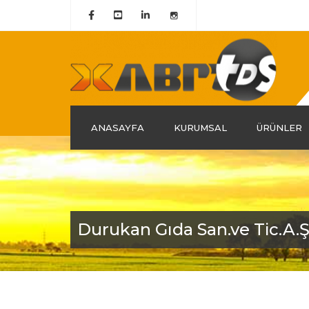
ANASAYFA
KURUMSAL
ÜRÜNLER
Hakkımızda
Tarihçemiz
Misyon & Vizyon
Durukan Gıda San.ve Tic.A.Ş
Grup Şirketlerimiz
Kalite Belgelerimiz
Politika ve Liderlik