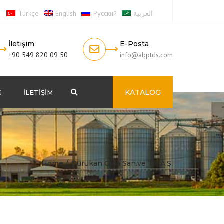
Türkçe
English
Русский
العربية
İletişim
E-Posta
+90 549 820 09 50
info@abptds.com
KATALOG
G
İLETIŞIM
Search
Home
Durukan Gıda San.ve Tic.A.Ş.