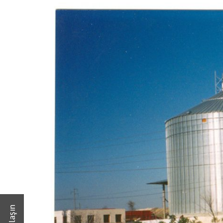
Taahhüdü
İnsan Kaynakları