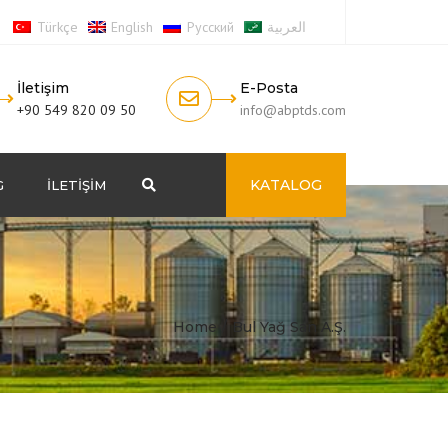
Türkçe
English
Русский
العربية
İletişim
E-Posta
+90 549 820 09 50
info@abptds.com
KATALOG
G
İLETIŞIM
Search
Home
Bul Yağ San A.Ş.