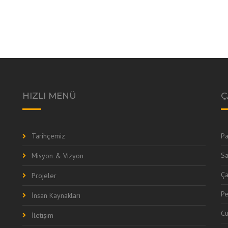
HIZLI MENÜ
Ç
Tarihçemiz
Pa
Sa
Misyon & Vizyon
Ç
Projeler
P
İnsan Kaynakları
C
İletişim