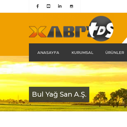
ANASAYFA
KURUMSAL
ÜRÜNLER
Hakkımızda
Tarihçemiz
Misyon & Vizyon
Bul Yağ San A.Ş.
Grup Şirketlerimiz
Kalite Belgelerimiz
Politika ve Liderlik