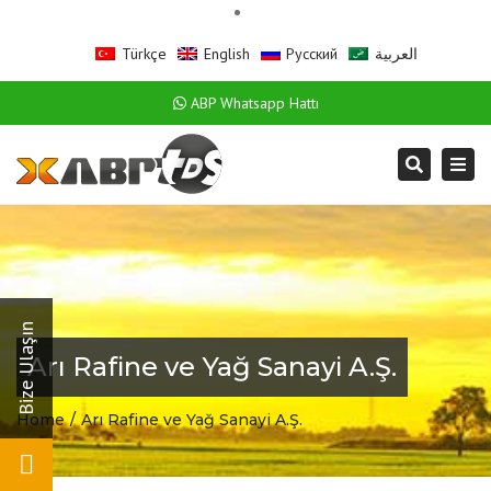
Türkçe
English
Русский
العربية
ABP Whatsapp Hattı
Togg
Search
navi
Arı Rafine ve Yağ Sanayi A.Ş.
Home
Arı Rafine ve Yağ Sanayi A.Ş.