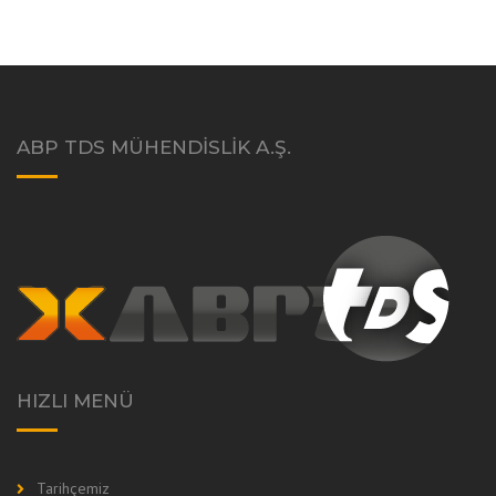
ABP TDS MÜHENDISLIK A.Ş.
HIZLI MENÜ
Tarihçemiz