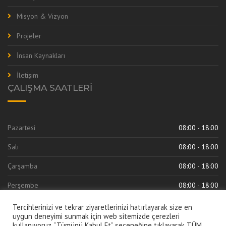
Misyon & Vizyon
Projeler
İnsan Kaynakları
İletişim
ÇALIŞMA SAATLERI
Pazartesi
08:00 - 18:00
Salı
08:00 - 18:00
Çarşamba
08:00 - 18:00
Perşembe
08:00 - 18:00
Cuma
08:00 - 18:00
Tercihlerinizi ve tekrar ziyaretlerinizi hatırlayarak size en
uygun deneyimi sunmak için web sitemizde çerezleri
kullanıyoruz. “Tümünü Kabul Et” seçeneğine tıklayarak TÜM