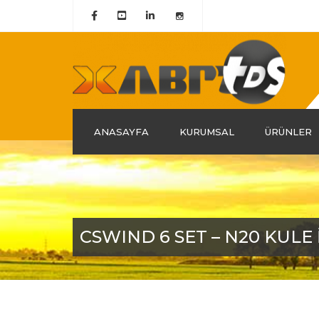
ANASAYFA
KURUMSAL
ÜRÜNLER
Hakkımızda
Tarihçemiz
Misyon & Vizyon
CSWIND 6 SET – N20 KULE 
Grup Şirketlerimiz
Kalite Belgelerimiz
Politika ve Liderlik