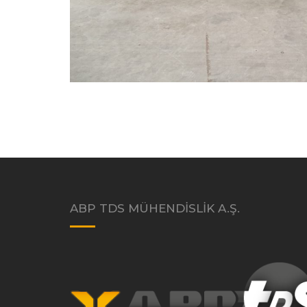
ABP TDS MÜHENDISLIK A.Ş.