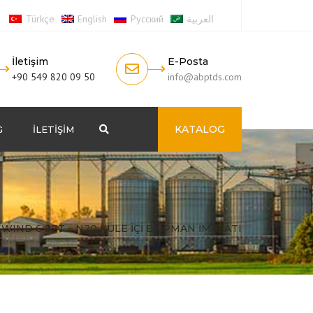
Türkçe
English
Русский
العربية
İletişim
E-Posta
+90 549 820 09 50
info@abptds.com
KATALOG
G
İLETIŞIM
Search
WIND 6 SET – N20 KULE İÇİ EKİPMAN İMALATI