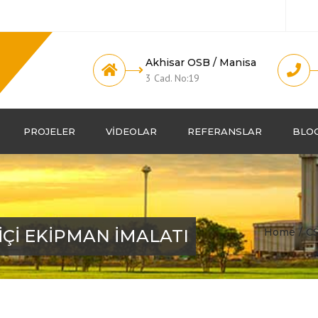
Akhisar OSB / Manisa
3 Cad. No:19
PROJELER
VIDEOLAR
REFERANSLAR
BLO
İÇİ EKİPMAN İMALATI
Home
CS