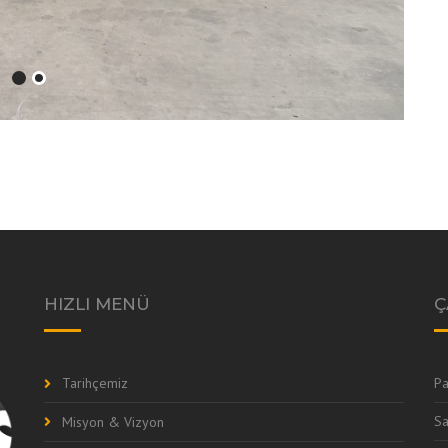
HIZLI MENÜ
Ç
Tarihçemiz
Pa
Sa
Misyon & Vizyon