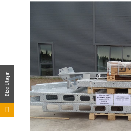
Taahhüdü
İnsan Kaynakları