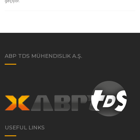
geçiyor.
ABP TDS MÜHENDISLIK A.Ş.
USEFUL LINKS