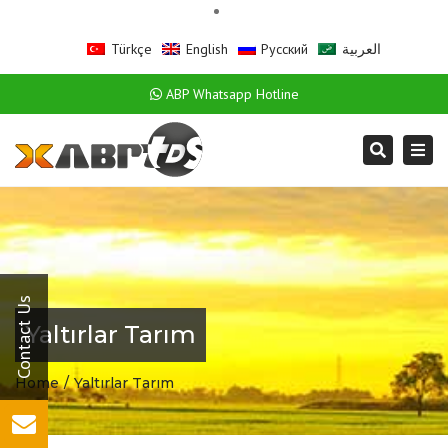
Türkçe
English
Русский
العربية
ABP Whatsapp Hotline
Togg
Search
navi
Yaltırlar Tarım
Home
Yaltırlar Tarım