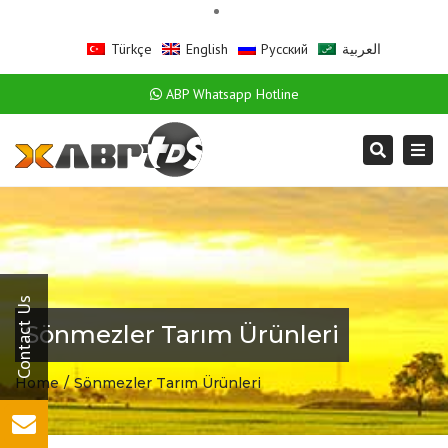
Türkçe
English
Русский
العربية
ABP Whatsapp Hotline
Togg
Search
navi
Sönmezler Tarım Ürünleri
Home
Sönmezler Tarım Ürünleri