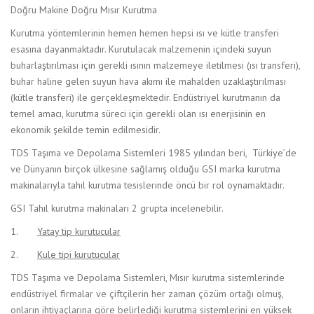
Doğru Makine Doğru Mısır Kurutma
Kurutma yöntemlerinin hemen hemen hepsi ısı ve kütle transferi
esasına dayanmaktadır. Kurutulacak malzemenin içindeki suyun
buharlaştırılması için gerekli ısının malzemeye iletilmesi (ısı transferi),
buhar haline gelen suyun hava akımı ile mahalden uzaklaştırılması
(kütle transferi) ile gerçekleşmektedir. Endüstriyel kurutmanın da
temel amacı, kurutma süreci için gerekli olan ısı enerjisinin en
ekonomik şekilde temin edilmesidir.
TDS Taşıma ve Depolama Sistemleri 1985 yılından beri, Türkiye’de
ve Dünyanın birçok ülkesine sağlamış olduğu GSI marka kurutma
makinalarıyla tahıl kurutma tesislerinde öncü bir rol oynamaktadır.
GSI Tahıl kurutma makinaları 2 grupta incelenebilir.
1.
Yatay tip kurutucular
2.
Kule tipi kurutucular
TDS Taşıma ve Depolama Sistemleri, Mısır kurutma sistemlerinde
endüstriyel firmalar ve çiftçilerin her zaman çözüm ortağı olmuş,
onların ihtiyaçlarına göre belirlediği kurutma sistemlerini en yüksek