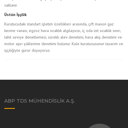
saklanır.
Üstün İşçilik
Kurutucudaki standart işletim özellikleri arasında, çift maxon gaz
kesme vanası, egzoz hava sıcaklık algılayıcısı, iç oda üst sıcaklık sınırı,
tahıl seviye denetlemesi, sürekli alev denetimi, hava akış denetimi ve
motor aşırı yüklenme denetimi bulunur. Kule kurutucusunun tasarım ve
işçiliğiyle gurur duyuyoruz.
ABP TDS MÜHENDISLIK A.Ş.