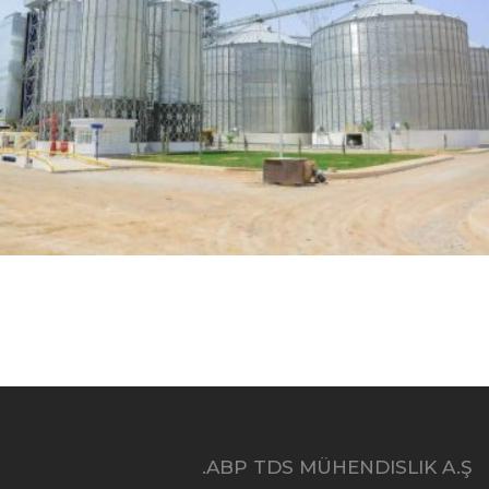
مصنع نفط تركمانستان، منشأة تخزين بسعة 4×5000 طن
ABP TDS MÜHENDISLIK A.Ş.