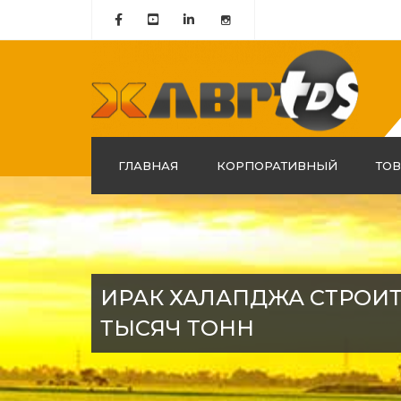
ГЛАВНАЯ
КОРПОРАТИВНЫЙ
ТО
о нас
История
Миссия и Видение
ИРАК ХАЛАПДЖА СТРОИТ
Наша группа компаний
ТЫСЯЧ ТОНН
сертификация качества
Наша Политика в Области