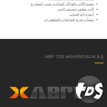
تصنيع الآلات والهياكل الفولاذية حسب المشاريع
آلات تنظيف وتصنيف البذور
أجهزة أخذ العينات
منصات تفريغ الشاحنات والمقطورات
ABP TDS MÜHENDISLIK A.Ş.