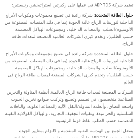
تعتمد شركة ABP TDS في عملها على ركيزتين استراتيجيتين رئيسيتين:
حلول الطاقة المتجددة
: شركة رائدة في تصنيع مجموعات ومكونات الأبراج
الداخلية لتوربينات الرياح عالية الجودة (بما في ذلك المنصات المصنوعة من
الألومنيوم/الصلب، والمعدات الداخلية، ومجموعات الهياكل المصممة
حسب الطلب)، وتخدم كبرى الشركات العالمية المصنعة لمعدات طاقة
الرياح.
حلول الطاقة المتجددة: شركة رائدة في تصنيع مجموعات ومكونات الأبراج
الداخلية لتوربينات الرياح عالية الجودة (بما في ذلك المنصات المصنوعة من
الألومنيوم/الصلب، والمعدات الداخلية، ومجموعات الهياكل المصممة
حسب الطلب)، وتخدم كبرى الشركات المصنعة لمعدات طاقة الرياح في
العالم.
الشركات المصنعة لمعدات طاقة الرياح العالمية. أنظمة المناولة والتخزين
الصناعية: متخصصون في تصميم وتصنيع وتركيب صوامع تخزين الحبوب
واسعة النطاق، وأنظمة المناولة/النقل الآلية (المصاعد الدلوية، والناقلات
السلسلية والحزامية)، وتقنيات التجفيف التجارية، والهياكل الفولاذية الثقيلة
المصممة حسب الطلب. نقاط قوتنا الرئيسية:
بفضل الجمع بين الهندسة التقنية المتقدمة والالتزام بمعايير الجودة
العالمية، تقدم ABP TDS حلولًا متينة ومستدامة ومصممة خصيصًا لتحسين