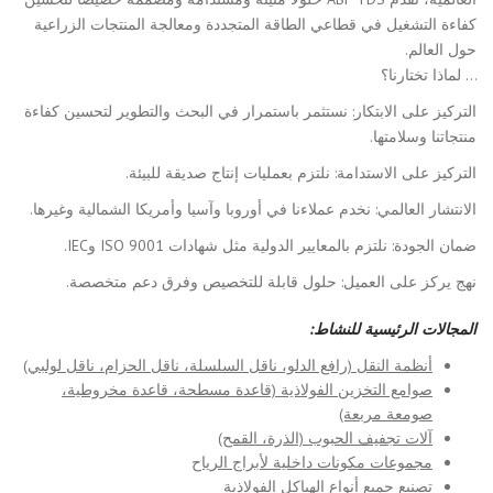
كفاءة التشغيل في قطاعي الطاقة المتجددة ومعالجة المنتجات الزراعية
حول العالم.
… لماذا تختارنا؟
التركيز على الابتكار: نستثمر باستمرار في البحث والتطوير لتحسين كفاءة
منتجاتنا وسلامتها.
التركيز على الاستدامة: نلتزم بعمليات إنتاج صديقة للبيئة.
الانتشار العالمي: نخدم عملاءنا في أوروبا وآسيا وأمريكا الشمالية وغيرها.
ضمان الجودة: نلتزم بالمعايير الدولية مثل شهادات ISO 9001 وIEC.
نهج يركز على العميل: حلول قابلة للتخصيص وفرق دعم متخصصة.
المجالات الرئيسية للنشاط:
أنظمة النقل (رافع الدلو، ناقل السلسلة، ناقل الحزام، ناقل لولبي)
صوامع التخزين الفولاذية (قاعدة مسطحة، قاعدة مخروطية،
صومعة مربعة)
آلات تجفيف الحبوب (الذرة، القمح)
مجموعات مكونات داخلية لأبراج الرياح
تصنيع جميع أنواع الهياكل الفولاذية