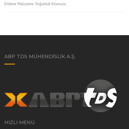
Dökme Malzeme Yoğunluk Kılavuzu
ABP TDS MÜHENDISLIK A.Ş.
HIZLI MENÜ